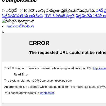
లోపలికి ప్రవేశించండి
టచ్
© కాపీరైట్ - 2010-2021: అన్ని హక్కులూ ప్రత్యేకించుకోవడమైనది.
హాట్ ప్ర
పెద్ద హెచ్‌విఎల్‌ఎస్ అభిమాని
,
HVLS సీలింగ్ ఫ్యాన్
,
పెద్ద హెచ్‌విఎల్‌ఎస
ఇమెయిల్ పంపండి
x