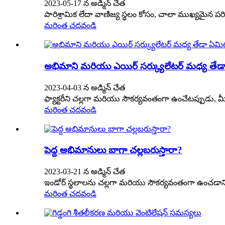
2023-05-17 న అడ్మిన్ చేత
పారిశ్రామిక లేదా వాణిజ్య స్థలం కోసం, చాలా ముఖ్యమైన ప
మరింత చదవండి
అభిమాని మరియు ఎయిర్ సర్క్యులేటర్ మధ్య తేడ
2023-04-03 న అడ్మిన్ చేత
ఫ్యాక్టరీని చల్లగా మరియు సౌకర్యవంతంగా ఉంచేటప్పుడు
మరింత చదవండి
పెద్ద అభిమానులు బాగా చల్లబరుస్తారా?
2023-03-21 న అడ్మిన్ చేత
ఇండోర్ స్థలాలను చల్లగా మరియు సౌకర్యవంతంగా ఉంచడానికి మ
మరింత చదవండి