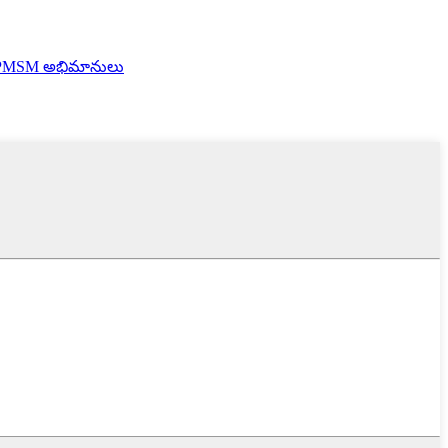
PMSM అభిమానులు