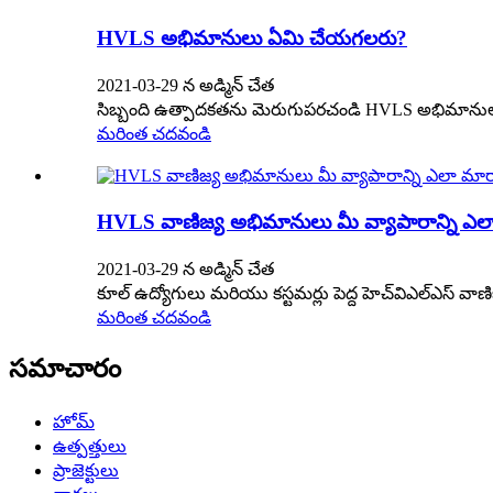
HVLS అభిమానులు ఏమి చేయగలరు?
2021-03-29 న అడ్మిన్ చేత
సిబ్బంది ఉత్పాదకతను మెరుగుపరచండి HVLS అభిమానులక
మరింత చదవండి
HVLS వాణిజ్య అభిమానులు మీ వ్యాపారాన్ని ఎల
2021-03-29 న అడ్మిన్ చేత
కూల్ ఉద్యోగులు మరియు కస్టమర్లు పెద్ద హెచ్‌విఎల్‌ఎస్ వాణిజ
మరింత చదవండి
సమాచారం
హోమ్
ఉత్పత్తులు
ప్రాజెక్టులు