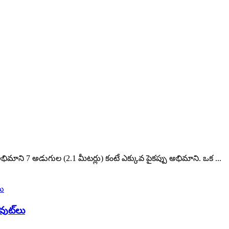
ిమాని 7 అడుగుల (2.1 మీటర్లు) కంటే ఎక్కువ పైకప్పు అభిమాని. ఒక ...
ుట్‌లు