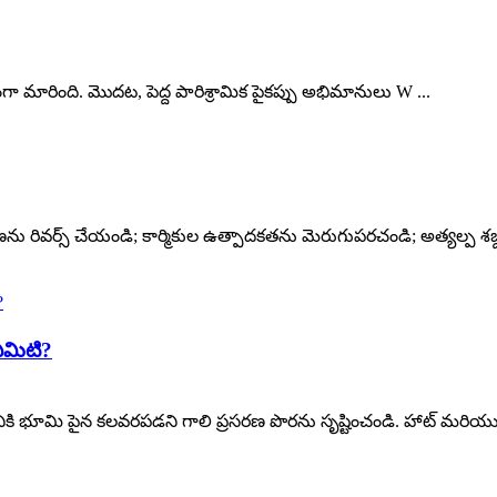
ా మారింది. మొదట, పెద్ద పారిశ్రామిక పైకప్పు అభిమానులు W ...
 రివర్స్ చేయండి; కార్మికుల ఉత్పాదకతను మెరుగుపరచండి; అత్యల్ప శబ్దం
ఏమిటి?
కి భూమి పైన కలవరపడని గాలి ప్రసరణ పొరను సృష్టించండి. హాట్ మరియు స