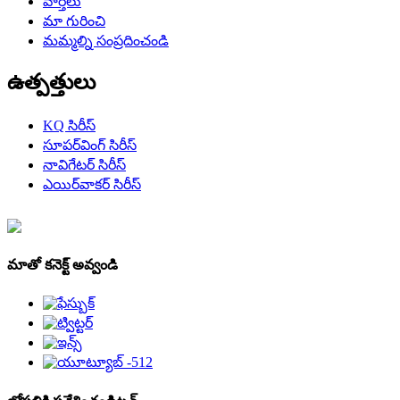
వార్తలు
మా గురించి
మమ్మల్ని సంప్రదించండి
ఉత్పత్తులు
KQ సిరీస్
సూపర్‌వింగ్ సిరీస్
నావిగేటర్ సిరీస్
ఎయిర్‌వాకర్ సిరీస్
మాతో కనెక్ట్ అవ్వండి