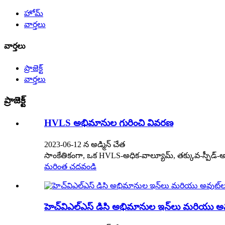
హోమ్
వార్తలు
వార్తలు
ప్రాజెక్ట్
వార్తలు
ప్రాజెక్ట్
HVLS అభిమానుల గురించి వివరణ
2023-06-12 న అడ్మిన్ చేత
సాంకేతికంగా, ఒక HVLS-అధిక-వాల్యూమ్, తక్కువ-స్పీడ్-అభ
మరింత చదవండి
హెచ్‌విఎల్‌ఎస్ డిసి అభిమానుల ఇన్‌లు మరియు అవ