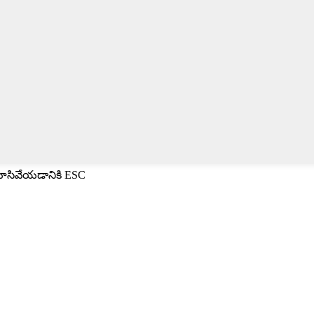
 మూసివేయడానికి ESC