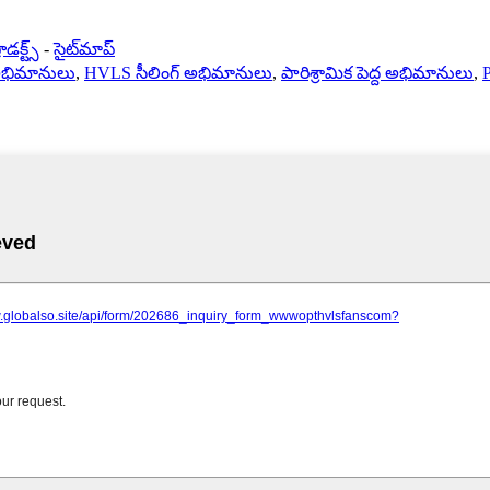
ొడక్ట్స్
-
సైట్‌మాప్
్ అభిమానులు
,
HVLS సీలింగ్ అభిమానులు
,
పారిశ్రామిక పెద్ద అభిమానులు
,