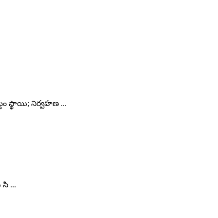
 స్థాయి; నిర్వహణ ...
ి ...