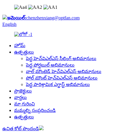
ఇమెయిల్:
chenzhenxiang@optfan.com
English
హోమ్
ఉత్పత్తులు
పెద్ద హెచ్‌విఎల్‌ఎస్ సీలింగ్ అభిమానులు
పెద్ద పోర్టబుల్ అభిమానులు
వాల్ మౌంటెడ్ హెచ్‌విఎల్‌ఎస్ అభిమానులు
పోల్ మౌంట్ హెచ్‌విఎల్‌ఎస్ అభిమానులు
పెద్ద పారిశ్రామిక ఎగ్జాస్ట్ అభిమానులు
ప్రాజెక్టులు
వార్తలు
మా గురించి
మమ్మల్ని సంప్రదించండి
ఉత్పత్తులు
ఉచిత కోట్ పొందండి