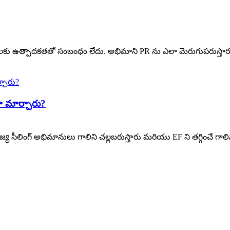
ు ఉత్పాదకతతో సంబంధం లేదు. అభిమాని PR ను ఎలా మెరుగుపరుస్తారు 
ా మార్చారు?
్య సీలింగ్ అభిమానులు గాలిని చల్లబరుస్తారు మరియు EF ని తగ్గించే గాలిని స