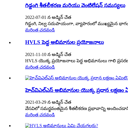
గిడ్డంగి శీతలీకరణ మరియు వెంటిలేషన్ సమస్యలు
2022-07-01 న అడ్మిన్ చేత
గిడ్డంగి, నిల్వ సదుపాయంగా, వ్యాపారంలో ముఖ్యమైన భాగంగ
మరింత చదవండి
HVLS పెద్ద అభిమానుల ప్రయోజనాలు
2021-11-10 న అడ్మిన్ చేత
HVLS యొక్క ప్రయోజనాలు పెద్ద అభిమానులు గాలి ప్రసరణను
మరింత చదవండి
హెచ్‌విఎల్‌ఎస్ అభిమానుల యొక్క ప్రధాన లక్షణం 
2021-03-29 న అడ్మిన్ చేత
వేసవిలో సమర్థవంతమైన శీతలీకరణ ప్రభావాన్ని అందించడాని
మరింత చదవండి