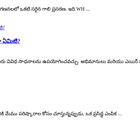
రిగణనలలో ఒకటి సరైన గాలి ప్రసరణ. ఇది WH ...
ా ఏమిటి?
, మీరు వివిధ సాధనాలను ఉపయోగించవచ్చు. అభిమానులు మరియు ఎయిర్ సర్క
ేము పరిష్కారాల కోసం చూస్తున్నప్పుడు, ఒక ప్రసిద్ధ ఎంపిక ...