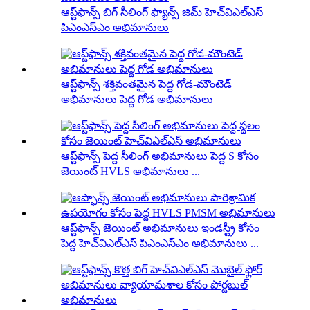
ఆప్ట్‌ఫాన్స్ బిగ్ సీలింగ్ ఫ్యాన్స్ జిమ్ హెచ్‌విఎల్‌ఎస్
పిఎంఎస్‌ఎం అభిమానులు
ఆప్ట్‌ఫాన్స్ శక్తివంతమైన పెద్ద గోడ-మౌంటెడ్
అభిమానులు పెద్ద గోడ అభిమానులు
ఆప్ట్‌ఫాన్స్ పెద్ద సీలింగ్ అభిమానులు పెద్ద S కోసం
జెయింట్ HVLS అభిమానులు ...
ఆప్ట్‌ఫాన్స్ జెయింట్ అభిమానులు ఇండస్ట్రీ కోసం
పెద్ద హెచ్‌విఎల్‌ఎస్ పిఎంఎస్‌ఎం అభిమానులు ...